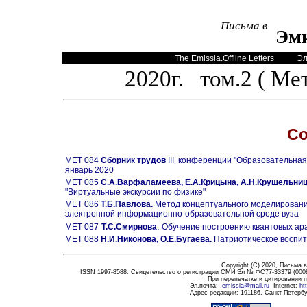
Письма в
Эм
The Emissia.Offline Letters
Эл
20
20
г. том.2 ( Ме
Со
MET 084
Сборник трудов
III конференции "Образовательная
январь 2020
MET 085
С.А.Варфаламеева, Е.А.Крицына, А.Н.Крушельниц
"Виртуальные экскурсии по физике"
MET 086
Т.Б.Павлова.
Метод концептуального моделирования
электронной информационно-образовательной среде вуза
.
MET 087
Т.С.Смирнова
Обучение построению квантовых ар
MET 088
Н.И.Никонова, О.Е.Бугаева.
Патриотическое воспит
Copyright (C) 2020,
Письма в
ISSN 1997-8588. Свидетельство о регистрации СМИ Эл № ФС77-33379 (0008
При перепечатке и цитировании 
Эл.почта
:
emissia@mail.ru
Internet:
ht
Адрес редакции:
191186
, Санкт-Петербу