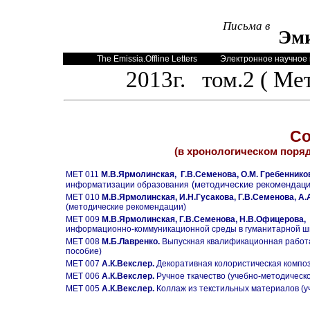
Письма в
Эм
The Emissia.Offline Letters
Электронное научное 
2013г. том.2 ( Ме
Со
(в хронологическом поряд
MET 011
М.В.Ярмолинская,
Г.В.Семенова, О.М. Гребеннико
(методические рекомендац
информатизации образования
MET 010
М.В.Ярмолинская, И.Н.Гусакова, Г.В.Семенова, А.
(методические рекомендации)
MET 009
М.В.Ярмолинская, Г.В.Семенова,
Н.В.Офицерова, 
информационно-коммуникационной среды в гуманитарной шк
MET 008
М.Б.Лавренко.
Выпускная квалификационная работа
пособие)
MET 007
А.К.Векслер.
Декоративная колористическая компо
MET 006
А.К.Векслер.
Ручное ткачество (учебно-методическ
MET 005
А.К.Векслер.
Коллаж из текстильных материалов
(у