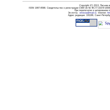
Copyright (C) 2013,
Письма в
ISSN 1997-8588. Свидетельство о регистрации СМИ Эл № ФС77-33379 (0008
При перепечатке и цитировании 
Эл.почта
:
emissia@mail.ru
Internet:
ht
Адрес редакции:
191186
, Санкт-Петербу