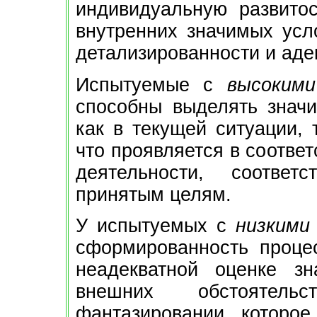
индивидуальную развито
внутренних значимых усло
детализированности и аде
Испытуемые с
высокими
способны выделять знач
как в текущей ситуации, 
что проявляется в соотве
деятельности, соответ
принятым целям.
У испытуемых с
низкими
сформированность проце
неадекватной оценке з
внешних обстоятел
фантазировании, которое