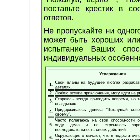
поставьте крестик в со
ответов.
Не пропускайте ни одног
может быть хороших или 
испытание Ваших спос
индивидуальных особенно
Утверждения
Свои планы на будущее люблю разрабат
1.
деталях.
2.
Люблю всякие приключения, могу идти на р
Стараюсь всегда приходить вовремя, но т
3.
опаздываю.
Придерживаюсь девиза “Выслушай сове
4.
своему”.
Часто полагаюсь на свои способности о
5.
ходу дела и не стремлюсь заран
последовательность своих действий.
Окружающие отмечают, что я недостаточно
6.