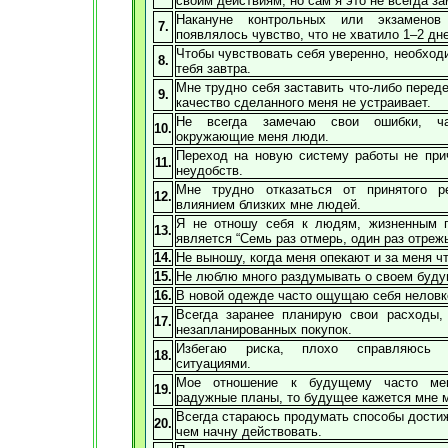
своим действиям, но сам я это не всегда з
Накануне контрольных или экзамено
7.
появлялось чувство, что не хватило 1–2 дн
Чтобы чувствовать себя уверенно, необходи
8.
тебя завтра.
Мне трудно себя заставить что-либо перед
9.
качество сделанного меня не устраивает.
Не всегда замечаю свои ошибки, ч
10.
окружающие меня люди.
Переход на новую систему работы не при
11.
неудобств.
Мне трудно отказаться от принятого 
12.
влиянием близких мне людей.
Я не отношу себя к людям, жизненным 
13.
является “Семь раз отмерь, один раз отрежь
14.
Не выношу, когда меня опекают и за меня ч
15.
Не люблю много раздумывать о своем буд
16.
В новой одежде часто ощущаю себя неловк
Всегда заранее планирую свои расходы
17.
незапланированных покупок.
Избегаю риска, плохо справляюсь 
18.
ситуациями.
Мое отношение к будущему часто мен
19.
радужные планы, то будущее кажется мне 
Всегда стараюсь продумать способы дости
20.
чем начну действовать.