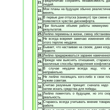
Предпочитаю сохранять независимость да
21.
людей.
Мои планы на будущее обычно реалистичны
22.
менять.
В первые дни отпуска (каникул) при смене 
23.
появляется чувство дискомфорта.
При большом объеме работы неминуемо 
24.
результатов.
25.
Люблю перемены в жизни, смену обстановки
Не всегда вовремя замечаю изменения обс
26.
этого терплю неудачи.
Бывает, что настаиваю на своем, даже когд
27.
правоте.
28.
Люблю придерживаться заранее намеченног
Прежде чем выяснять отношения, стараюсь
29.
различные способы преодоления конфликта
В случае неудачи всегда ищу, что 
30.
неправильно.
Не люблю посвящать кого-либо в свои пл
31.
чужим советам.
Считаю разумным принцип: сначала надо в
32.
затем искать средства для победы.
Люблю помечтать о будущем, но это ско
33.
реальность.
Стараюсь всегда учитывать мнение товари
34.
работе.