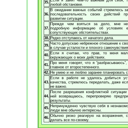
Если я занят чем-то важным для себя, т
35.
любой обстановке.
В ожидании важных событий стремлюсь за
36.
последовательность своих действий 
развитии ситуации.
Прежде чем взяться за дело, мне не
37.
подробную информацию об условиях е
сопутствующих обстоятельствах.
38.
Редко отступаюсь от начатого дела.
Часто допускаю небрежное отношение к св
39.
в случае усталости и плохого самочувствия
Если я считаю, что прав, то меня мал
40.
окружающих о моих действиях.
Про меня говорят, что я “разбрасываюсь”
41.
главное от второстепенного.
42.
Не умею и не люблю заранее планировать 
Если в работе не удалось добиться ус
43.
качества, стремлюсь переделать, даже ес
не важно.
После разрешения конфликтной ситуации
44.
ней возвращаюсь, перепроверяю предпр
результаты.
Непринужденно чувствую себя в незнакомо
45.
люди мне обычно интересны.
Обычно резко реагирую на возражения, 
46.
делать все по-своему.