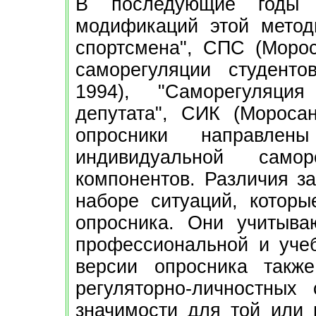
В последующие годы 
модификаций этой методи
спортсмена", СПС (Морос
саморегуляции студенто
1994), "Саморегуляци
депутата", СИК (Моросан
опросники направлен
индивидуальной сам
компонентов. Различия за
наборе ситуаций, которы
опросника. Они учитыва
профессиональной и учеб
версии опросника такж
регуляторно-личностных
значимости для той или 