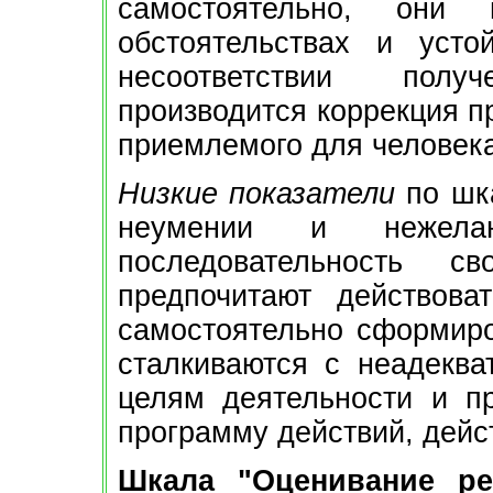
самостоятельно, они
обстоятельствах и уст
несоответствии полу
производится коррекция п
приемлемого для человека
Низкие показатели
по шка
неумении и нежелан
последовательность с
предпочитают действова
самостоятельно сформиро
сталкиваются с неадеква
целям деятельности и п
программу действий, дейс
Шкала "Оценивание рез