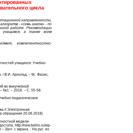
ентированных
вательного цикла
нтационной направленности,
алгоритм - «семь шагов» - по
онной работе. Рекомендации
м, учащимся, а также всем
редмет, компетентностно-
нтностей учащихся: Учебно-
/ В.И. Арнольд. – М.: Фазис,
ий во внеучебной
 №1. – 2018. – С. 55-58.
учебно-педагогическое
ка // Электронная
ата обращения 20.06.2018]
нтностной модели
тупа: http://new.beliro.ru/wp-
 Загл. с экрана. - На рус. яз.