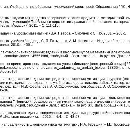
гия: Учеб. для студ. образоват. учреждений сред. проф. Образования / Р.С. Н
остные задачи как средство совершенствования предметно-методической ко
лы выступления)// Проблемы и перспективы развития образования: материалы 
– Пермь: Меркурий, 2011. – С. 111-115.
адачи на уроках математики / В.А. Петров. – Смоленск: СГПУ, 2001. – 268 с.
ика: учебник / под ред. С. Я. Батышева, А. М. Новикова − Издание 3-е, перер
ие», 2010. – 456 с
рактико-ориентированных заданий в школьном курсе математики [электронный 
enul.com/docs/index-14555.html, свободный – Загл. с экрана. - На рус. яз. [Дата
остно-ориентированные задания на уроках биологии [электронный ресурс] / Л.
k.ru/kompetentnostno-orientirovannye_zadaniya_na_urokah_biologii-138664.htm, с
8.05.2018]
ориентированные задания как средство повышения мотивации на уроках (ма
ии и методики преподавания в учебно-исследовательских работах: матер. всер
 / ред. кол.: И.В. Косолапова; А.Ю. Скорнякова, под общ. ред. А.Ю. Скорняковой
35-36.
ориентированные задания как средство повышения мотивации школьников на
Соларёва // Пермский государственный гуманитарно-педагогический университе
/Solareva_vkr.pdf, свободный – Загл. с экрана. - На рус. яз. [Дата обращения 18.
нная задача как один из современных методических ресурсов обновления со
/ Школьная педагогика. – 2016. – №4. – С. 48-57.
направленность школьного курса математики / Н.А. Терешин. – М.: Просвещени