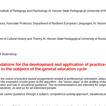
Institute of Pedagogy and Psychology, Al. Herzen State Pedagogical University of R
ces, Associate Professor, Department of Northern European Languages, Al. Herzen
t of Cultural History and Theory, Al. Herzen State Pedagogical University of Russia
t. Petersburg
tions for the development and application of practice-
 in the subjects of the general education cycle
e notion of practice-based assignments related to professional orientation, didacti
d the examples of jobs given to the algorithm - the "seven steps" in the drafting of 
ution and use in vocational guidance. The recommendations are intended for subjec
students, as well as for all interested people.
ask, career guidance through a subject, competence-activity approach, situational 