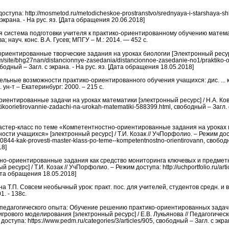
ступа: http://mosmetod.ru/metodicheskoe-prostranstvo/srednyaya-i-starshaya-shk
с экрана. - На рус. яз. [Дата обращения 20.06.2018]
я система подготовки учителя к практико-ориентированному обучению матема
ва; науч. конс. В.А. Гусев; МПГУ – М.: 2014. — 452 с.
-ориентированные творческие задания на уроках биологии [Электронный ресурс
com/site/bhg27nan/distancionnye-zasedania/distancionnoe-zasedanie-no1/praktiko-o
ободный – Загл. с экрана. - На рус. яз. [Дата обращения 18.05.2018]
льные возможности практико-ориентированного обучения учащихся: дис. ... кан
. ун-т – Екатеринбург: 2000. – 215 с.
риентированные задачи на уроках математики [электронный ресурс] / Н.А. Ков
aktikoorietirovannie-zadachi-na-urokah-matematiki-588399.html, свободный – Загл. с
 мастер-класс по теме «Компетентностно-ориентированные задания на уроках 
сти учащихся» [электронный ресурс] / Т.И. Козак // УчПорфолио. – Режим дос
/70844-kak-provesti-master-klass-po-teme--kompetentnostno-orientirovann, свободн
18]
тно-ориентированные задания как средство мониторинга ключевых и предме
 ресурс] / Т.И. Козак // УчПорфолио. – Режим доступа: http://uchportfolio.ru/art
[Дата обращения 18.05.2018]
а Т.П. Совсем необычный урок: практ. пос. для учителей, студентов средн. и вы
1. - 138c.
 педагогического опыта: Обучение решению практико-ориентированных задач
рового моделирования [электронный ресурс] / Е.В. Лукьянова // Педагогичес
ступа: https://www.pedm.ru/categories/3/articles/905, свободный – Загл. с экрана