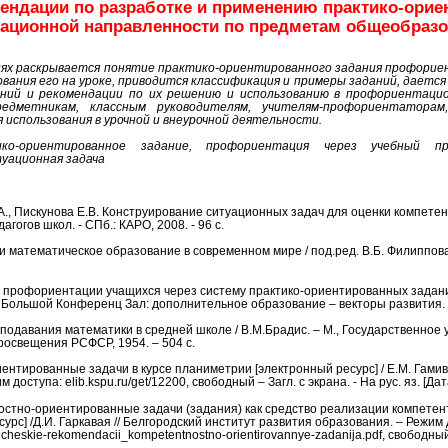
ендации по разработке и применению практико-ори
ационной направленности по предметам общеобразо
иях раскрывается понятие практико-ориентированного задания профорие
вания его на уроке, приводится классификация и примеры заданий, дается 
ний и рекомендации по их решению и использованию в профориентаци
редметникам, классным руководителям, учителям-профориентатора
использования в урочной и внеурочной деятельности.
ико-ориентированное задание, профориентация через учебный п
уационная задача
.А., Пискунова Е.В. Конструирование ситуационных задач для оценки компете
гогов школ. - СПб.: КАРО, 2008. - 96 с.
 математическое образование в современном мире / под.ред. В.Б. Филиппова. 
я профориентации учащихся через систему практико-ориентированных задан
// Большой Конференц Зал: дополнительное образование – векторы развития. –
подавания математики в средней школе / В.М.Брадис. – М., Государственное 
росвещения РСФСР, 1954. – 504 с.
иентированные задачи в курсе планиметрии [электронный ресурс] / Е.М. Гамив
доступа: elib.kspu.ru/get/12200, свободный – Загл. с экрана. - На рус. яз. [Д
ностно-ориентированные задачи (задания) как средство реализации компете
рс] /Д.И. Гаркавая // Белгородский институт развития образования. – Режим дос
cheskie-rekomendacii_kompetentnostno-orientirovannye-zadanija.pdf, свободный –