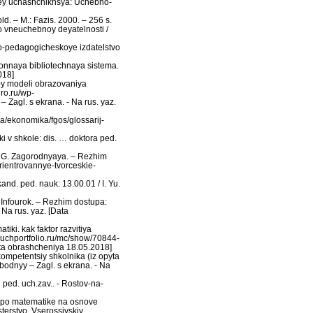
stey uchashchikhsya: Uchebno-
d. – M.: Fazis. 2000. – 256 s.
vo vneuchebnoy deyatelnosti /
no-pedagogicheskoye izdatelstvo
tronnaya bibliotechnaya sistema.
018]
oy modeli obrazovaniya
iro.ru/wp-
Zagl. s ekrana. - Na rus. yaz.
a/ekonomika/fgos/glossarij-
 v shkole: dis. … doktora ped.
 T.G. Zagorodnyaya. – Rezhim
rientrovannye-tvorceskie-
nd. ped. nauk: 13.00.01 / I. Yu.
/ Infourok. – Rezhim dostupa:
 Na rus. yaz. [Data
ki. kak faktor razvitiya
//uchportfolio.ru/mc/show/70844-
ata obrashcheniya 18.05.2018]
ompetentsiy shkolnika (iz opyta
vobodnyy – Zagl. s ekrana. - Na
 ped. uch.zav.. - Rostov-na-
h po matematike na osnove
terstvo. Vserossiyskiy