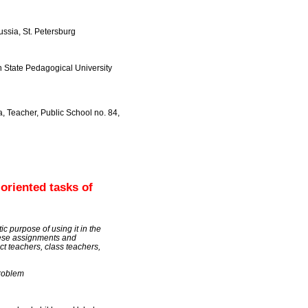
ussia, St. Petersburg
 State Pedagogical University
, Teacher, Public School no. 84,
oriented tasks of
c purpose of using it in the
these assignments and
t teachers, class teachers,
problem