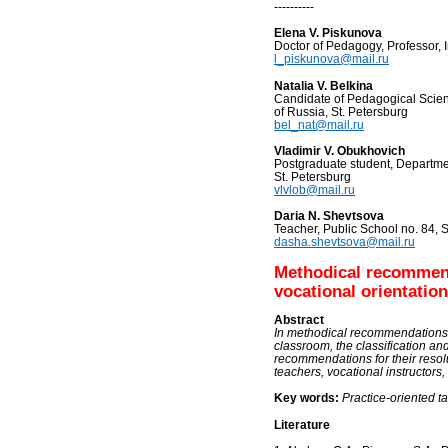
----------
Elena V. Piskunova
Doctor of Pedagogy, Professor, 
l_piskunova@mail.ru
Natalia V. Belkina
C
andidate of
P
edagogical Scien
of Russia, St. Petersburg
bel_nat@mail.ru
Vladimir V. Obukhovich
Postgraduate student, Departmen
St. Petersburg
vlvlob@mail.ru
Daria N. Shevtsova
Teacher, Public School no. 84, S
dasha.shevtsova@mail.ru
Methodical recommenda
vocational orientation
Abstract
In methodical recommendations th
classroom, the classification an
recommendations for their resol
teachers, vocational instructors, 
Key words:
Practice-oriented t
Literature