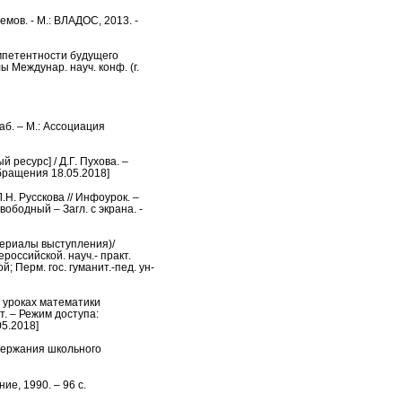
емов. - М.: ВЛАДОС, 2013. -
мпетентности будущего
Междунар. науч. конф. (г.
аб. – М.: Ассоциация
ресурс] / Д.Г. Пухова. –
 обращения 18.05.2018]
Н. Русскова // Инфоурок. –
вободный – Загл. с экрана. -
териалы выступления)/
оссийской. науч.- практ.
; Перм. гос. гуманит.-пед. ун-
 уроках математики
т. – Режим доступа:
05.2018]
держания школьного
е, 1990. – 96 с.