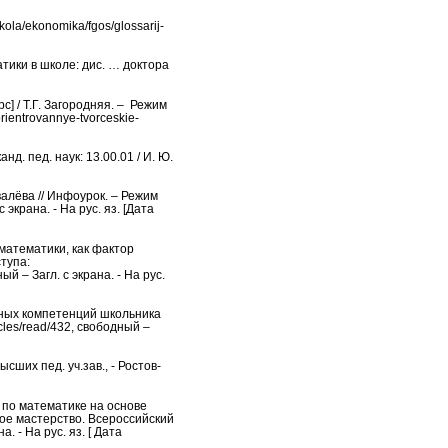
ola/ekonomika/fgos/glossarij-
тики в школе: дис. … доктора
] / Т.Г. Загородняя. – Режим
rientrovannye-tvorceskie-
д. пед. наук: 13.00.01 / И. Ю.
алёва // Инфоурок. – Режим
 экрана. - На рус. яз. [Дата
математики, как фактор
тупа:
ый – Загл. с экрана. - На рус.
тных компетенций школьника
icles/read/432, свободный –
сших пед. уч.зав., - Ростов-
 по математике на основе
кое мастерство. Всероссийский
. - На рус. яз. [ Дата