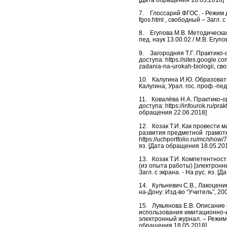
7.
Глоссарий ФГОС. - Режим до
fgos.html , свободный – Загл. 
8.
Егупова М.В. Методическа
пед. наук 13.00.02 / М.В. Егупо
9.
Загородняя Т.Г. Практико
доступа: https://sites.google.
zadania-na-urokah-biologii, св
10.
Калугина И.Ю. Образовате
Калугина; Урал. гос. проф.-пед
11.
Ковалёва Н.А. Практико-о
доступа: https://infourok.ru/pr
обращения 22.06.2018]
12.
Козак Т.И. Как провести
развития предметной грамотно
https://uchportfolio.ru/mc/show
яз. [Дата обращения 18.05.20
13.
Козак Т.И. Компетентнос
(из опыта работы) [электронный
Загл. с экрана. - На рус. яз. 
14.
Кульневич С.В., Лакоценин
на-Дону: Изд-во “Учитель”, 200
15.
Лукьянова Е.В. Описание
использования имитационно-иг
электронный журнал. – Режим до
обращения 18.05.2018]