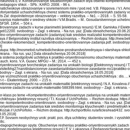
. Piskunova E.V. Konstruirovaniye situatsionnykh zadach dlya otsenki kompetentno
edagogov shkol. - SPb.: KARO. 2008. - 96 s.
maticheskoye obrazovaniye v sovremennom mire / pod.red. V.B. Filippova. / V.I. Arnol
roforiyentatsii uchashchikhsya cherez sistemu praktiko-oriyentirovannykh zadaniy 
ts Zal: dopolnitelnoye obrazovaniye – vektory razvitiya. – №1. – 2018. – S. 55-58.
avaniya matematiki v sredney shkole / V.M.Bradis. – M.. Gosudarstvennoye ucheb
SFSR. 1954. – 504 s.
irovannyye zadachi v kurse planimetrii [elektronnyy resurs] / E.M. Gamivka // Elek
get/12200. svobodnyy – Zagl. s ekrana. - Na rus. yaz. [Data obrashcheniya 20.06.2
tno-oriyentirovannyye zadachi (zadaniya) kak sredstvo realizatsii kompetentnostn
aya // Belgorodskiy institut razvitiya obrazovaniya. – Rezhim dostupa: http://new.bel
cheskie-rekomendacii_kompetentnostno-orientirovannye-zadanija.pdf. svobodnyy – 
8]
stupa: http://mosmetod.ru/metodicheskoe-prostranstvo/srednyaya-i-starshaya-shkol
 ekrana. - Na rus. yaz.[ Data obrashcheniya 20.06.2018]
 sistema podgotovki uchitelya k praktiko-oriyentirovannomu obucheniyu matematiki
nauch. kons. V.A. Gusev; MPGU – M.: 2014. — 452 s.
riyentirovannyye tvorcheskiye zadaniya na urokakh biologii [Elektronnyy resurs] /
com/site/bhg27nan/distancionnye-zasedania/distancionnoe-zasedanie-no1/praktiko-o
bodnyy – Zagl. s ekrana. - Na rus. yaz. [Data obrashcheniya 18.05.2018]
yye vozmozhnosti praktiko-oriyentirovannogo obucheniya uchashchikhsya : dis. ... ka
n-t – Ekaterinburg: 2000. – 215 s.
entirovannyye zadachi na urokakh matematiki [elektronnyy resurs] / N.A. Kovaleva /
tirovannie-zadachi-na-urokah-matematiki-588399.html. svobodnyy – Zagl. s ekrana. -
ter-klass po teme «Kompetentnostno-oriyentirovannyye zadaniya na urokakh matemati
ikhsya» [elektronnyy resurs] / T.I. Kozak // UchPorfolio. – Rezhim dostupa: https:
me--kompetentnostno-orientirovann. svobodnyy – Zagl. s ekrana. - Na rus. yaz. [D
-oriyentirovannyye zadaniya kak sredstvo monitoringa klyuchevykh i predmetnykh k
I. Kozak // UchPorfolio. – Rezhim dostupa: http://uchportfolio.ru/articles/read/432. s
8.05.2018]
.P. Sovsem neobychnyy urok: prakt. pos. dlya uchiteley. studentov sredn. i vysshikh
38c.
pedagogicheskogo opyta: Obucheniye resheniyu praktiko-oriyentirovannykh zadac
vogo modelirovaniya [elektronnyy resurs] / E.V. Lukianova // Pedagogicheskoye mas