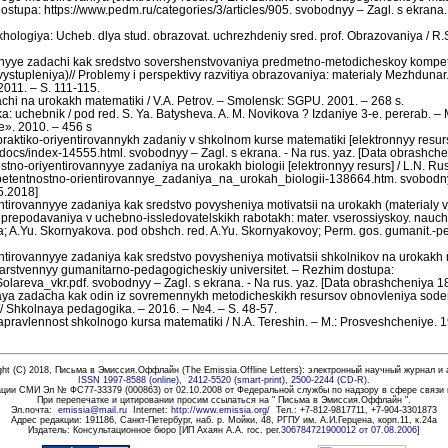
stupa: https://www.pedm.ru/categories/3/articles/905. svobodnyy – Zagl. s ekrana. -
ologiya: Ucheb. dlya stud. obrazovat. uchrezhdeniy sred. prof. Obrazovaniya / R.
tnyye zadachi kak sredstvo sovershenstvovaniya predmetno-metodicheskoy kompe
vystupleniya)// Problemy i perspektivy razvitiya obrazovaniya: materialy Mezhdunar.
 2011. – S. 111-115.
achi na urokakh matematiki / V.A. Petrov. – Smolensk: SGPU. 2001. – 268 s.
: uchebnik / pod red. S. Ya. Batysheva. A. M. Novikova ? Izdaniye 3-e. pererab. – M
». 2010. – 456 s
raktiko-oriyentirovannykh zadaniy v shkolnom kurse matematiki [elektronnyy resur
m/docs/index-14555.html. svobodnyy – Zagl. s ekrana. - Na rus. yaz. [Data obrashch
no-oriyentirovannyye zadaniya na urokakh biologii [elektronnyy resurs] / L.N. Rus
ompetentnostno-orientirovannye_zadaniya_na_urokah_biologii-138664.htm. svobodnyy
5.2018]
entirovannyye zadaniya kak sredstvo povysheniya motivatsii na urokakh (materialy 
ki prepodavaniya v uchebno-issledovatelskikh rabotakh: mater. vserossiyskoy. nauch
pova; A.Yu. Skornyakova. pod obshch. red. A.Yu. Skornyakovoy; Perm. gos. gumanit.-p
entirovannyye zadaniya kak sredstvo povysheniya motivatsii shkolnikov na urokakh m
darstvennyy gumanitarno-pedagogicheskiy universitet. – Rezhim dostupa:
/Solareva_vkr.pdf. svobodnyy – Zagl. s ekrana. - Na rus. yaz. [Data obrashcheniya 1
naya zadacha kak odin iz sovremennykh metodicheskikh resursov obnovleniya sod
// Shkolnaya pedagogika. – 2016. – №4. – S. 48-57.
apravlennost shkolnogo kursa matematiki / N.A. Tereshin. – M.: Prosveshcheniye.
1
ght (C) 2018,
Письма в Эмиссия.Оффлайн (The Emissia.Offline Letters): электронный научный журнал и
ISSN 1997-8588 (
online)
, 2412-5520 (
smart-print), 2500-2244 (CD-R)
.
ации СМИ Эл № ФС77-33379 (000863) от 02.10.2008 от Федеральной службы по надзору в сфере связи
При перепечатке и цитировании просим ссылаться на " Письма в Эмиссия.Оффлайн
".
Эл.почта
:
emissia@mail.ru
Internet:
http://www.emissia.org/
Тел.
: +7-812-9817711, +7-904-3301873
Адрес редакции:
191186
, Санкт-Петербург, наб. р. Мойки, 48, РГПУ им. А.И.Герцена, корп.11, к.24а
Издатель: Консультационное бюро
[
ИП Ахаян А.А. гос. рег.
306784721900012 от 07.08.2006
]