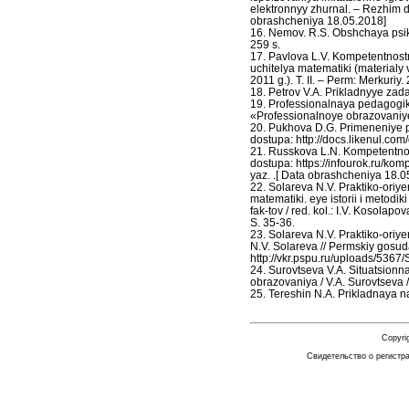
elektronnyy zhurnal. – Rezhim do
obrashcheniya 18.05.2018]
16. Nemov. R.S. Obshchaya psikh
259 s.
17. Pavlova L.V. Kompetentnos
uchitelya matematiki (materialy 
2011 g.). T. II. – Perm: Merkuriy.
18. Petrov V.A. Prikladnyye zad
19. Professionalnaya pedagogika
«Professionalnoye obrazovaniye
20. Pukhova D.G. Primeneniye p
dostupa: http://docs.likenul.co
21. Russkova L.N. Kompetentnost
dostupa: https://infourok.ru/k
yaz. .[ Data obrashcheniya 18.0
22. Solareva N.V. Praktiko-oriy
matematiki. eye istorii i metodi
fak-tov / red. kol.: I.V. Kosola
S. 35-36.
23. Solareva N.V. Praktiko-oriy
N.V. Solareva // Permskiy gosu
http://vkr.pspu.ru/uploads/5367
24. Surovtseva V.A. Situatsion
obrazovaniya / V.A. Surovtseva 
25. Tereshin N.A. Prikladnaya n
Copyri
Свидетельство о регистр