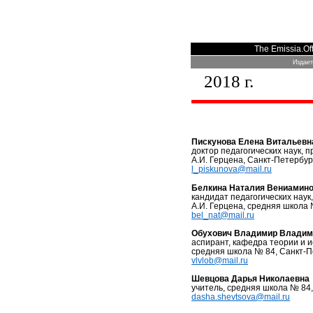
The Emissia.Off
Издает
2018
г.
Пискунова Елена Витальевн
доктор педагогических наук, 
А.И. Герцена, Санкт-Петербур
l
_
piskunova
@
mail
.
ru
Белкина Наталия Вениамин
кандидат педагогических наук
А.И. Герцена, средняя школа 
b
el
_
nat
@
mail
.
ru
Обухович Владимир Владим
аспирант, кафедра теории и и
средняя школа № 84, Санкт-П
vlvlob@mail.ru
Шевцова Дарья Николаевна
учитель, средняя школа № 84
dasha
.
shevtsova
@mail.ru