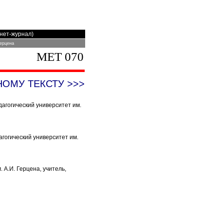
рнет-журнал)
Герцена
MET 070
НОМУ ТЕКСТУ
>>>
дагогический университет им.
агогический университет им.
 А.И. Герцена, учитель,