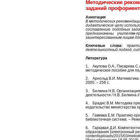
Методические реком
заданий профориент
Аннотация
В методических рекомендац
дидактические цели использо
составлению подобных зада
предназначены учителям-п
заинтересованным лицам для 
Ключевые слова:
практ
деятельностный подход, сит
Литература
1.
Акулова О.А., Писарева С
методическое пособие для педа
2.
Арнольд В.И. Математика и
2000. – 256 с.
3.
Белкина Н.В. Организаци
деятельности / Н.В. Белкина 
4.
Брадис В.М. Методика пре
издательство министерства п
5.
Гамивка Е.М. Практико-ор
библиотечная система. – Режим 
6.
Гаркавая Д.И. Компетент
образования [электронный ресу
content/uploads/2015/03/metodi
[Дата обращения 18.05.2018]