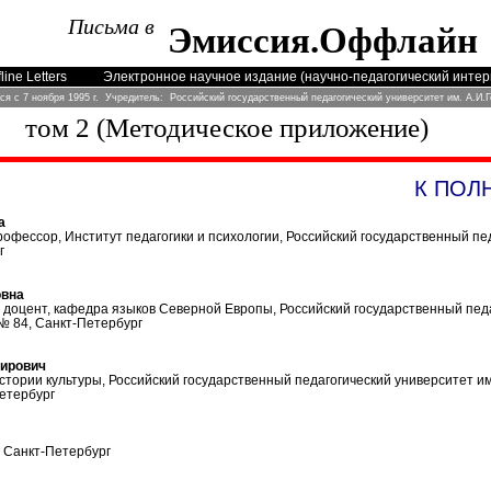
Письма в
Эмиссия
.
Оффлайн
line Letters
Электронное научное издание (научно-педагогический инте
ся с 7 ноября 1995 г. Учредитель: Российский государственный педагогический университет им. А.И.
том 2 (Методическое приложение)
К ПОЛ
а
профессор, Институт педагогики и психологии, Российский государственный пе
г
овна
, доцент, кафедра языков Северной Европы, Российский государственный пед
№ 84, Санкт-Петербург
ирович
стории культуры, Российский государственный педагогический университет им.
етербург
, Санкт-Петербург