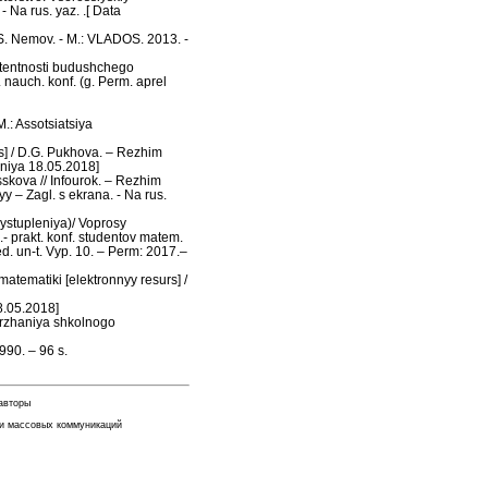
 Na rus. yaz. .[ Data
S. Nemov. - M.: VLADOS. 2013. -
tentnosti budushchego
 nauch. konf. (g. Perm. aprel
.: Assotsiatsiya
s] / D.G. Pukhova. – Rezhim
eniya 18.05.2018]
skova // Infourok. – Rezhim
 – Zagl. s ekrana. - Na rus.
vystupleniya)/ Voprosy
.- prakt. konf. studentov matem.
ed. un-t. Vyp. 10. – Perm: 2017.–
atematiki [elektronnyy resurs] /
8.05.2018]
erzhaniya shkolnogo
990. – 96 s.
 авторы
 и массовых коммуникаций