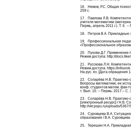
16.
Немов, Р.С. Общая психоло
259 с.
17.
Павлова Л.В. Компетентн
учителя математики (материа
Пермь, апрель 2011 г.). Т. II. 
18.
Петров В.А. Прикладные з
19.
Профессиональная педагог
«Профессиональное образован
20.
Пухова Д.Г. Применение п
Режим доступа: http://docs.lik
21.
Русскова Л.Н. Компетентн
Режим доступа: https://infouro
На рус. яз. [Дата обращения 1
22.
Соларёва Н.В. Практико-
Вопросы математики, ее истор
конф. студентов матем. фак-тов
т. Вып. 10. – Пермь: 2017.– С. 
23.
Соларёва Н.В. Практико-
[электронный ресурс] / Н.В. 
http://vkr.pspu.ru/uploads/5367
24.
Суровцева В.А. Ситуацио
образования / В.А. Суровцева /
25.
Терешин Н.А. Прикладная 