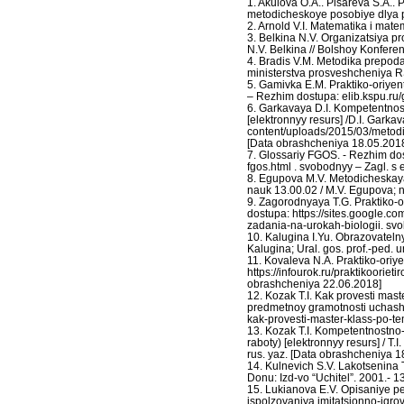
1. Akulova O.A.. Pisareva S.A.
metodicheskoye posobiye dlya p
2. Arnold V.I. Matematika i mate
3. Belkina N.V. Organizatsiya p
N.V. Belkina // Bolshoy Konferen
4. Bradis V.M. Metodika prepod
ministerstva prosveshcheniya R
5. Gamivka E.M. Praktiko-oriyent
– Rezhim dostupa: elib.kspu.ru/
6. Garkavaya D.I. Kompetentnos
[elektronnyy resurs] /D.I. Garkav
content/uploads/2015/03/metodi
[Data obrashcheniya 18.05.201
7. Glossariy FGOS. - Rezhim do
fgos.html . svobodnyy – Zagl. s
8. Egupova M.V. Metodicheskaya
nauk 13.00.02 / M.V. Egupova; 
9. Zagorodnyaya T.G. Praktiko-o
dostupa: https://sites.google.
zadania-na-urokah-biologii. svo
10. Kalugina I.Yu. Obrazovateln
Kalugina; Ural. gos. prof.-ped. u
11. Kovaleva N.A. Praktiko-oriy
https://infourok.ru/praktikoorie
obrashcheniya 22.06.2018]
12. Kozak T.I. Kak provesti mas
predmetnoy gramotnosti uchashch
kak-provesti-master-klass-po-te
13. Kozak T.I. Kompetentnostno
raboty) [elektronnyy resurs] / T.
rus. yaz. [Data obrashcheniya 1
14. Kulnevich S.V. Lakotsenina T
Donu: Izd-vo “Uchitel”. 2001.- 1
15. Lukianova E.V. Opisaniye 
ispolzovaniya imitatsionno-igro